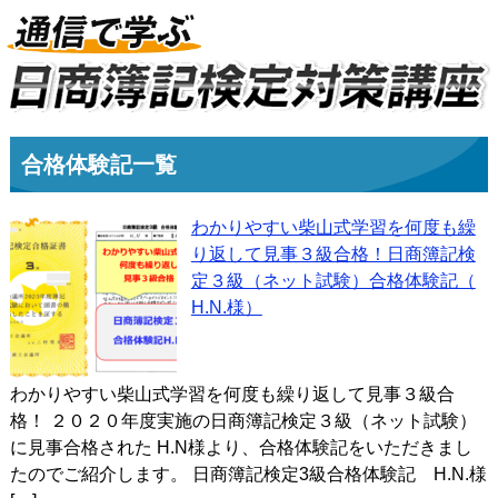
合格体験記一覧
わかりやすい柴山式学習を何度も繰
り返して見事３級合格！日商簿記検
定３級（ネット試験）合格体験記（
H.N.様）
わかりやすい柴山式学習を何度も繰り返して見事３級合
格！ ２０２０年度実施の日商簿記検定３級（ネット試験）
に見事合格された H.N様より、合格体験記をいただきまし
たのでご紹介します。 日商簿記検定3級合格体験記 H.N.様