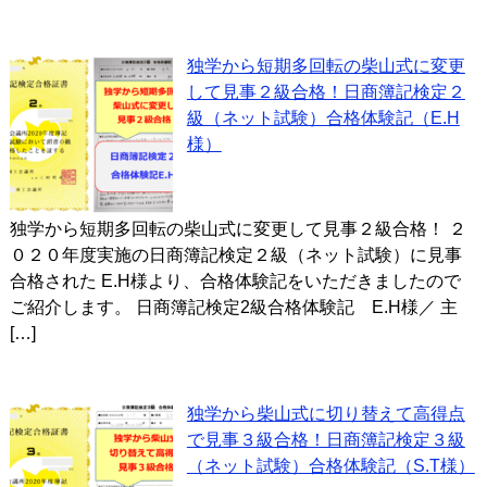
独学から短期多回転の柴山式に変更
して見事２級合格！日商簿記検定２
級（ネット試験）合格体験記（E.H
様）
独学から短期多回転の柴山式に変更して見事２級合格！ ２
０２０年度実施の日商簿記検定２級（ネット試験）に見事
合格された E.H様より、合格体験記をいただきましたので
ご紹介します。 日商簿記検定2級合格体験記 E.H様／ 主
[…]
独学から柴山式に切り替えて高得点
で見事３級合格！日商簿記検定３級
（ネット試験）合格体験記（S.T様）