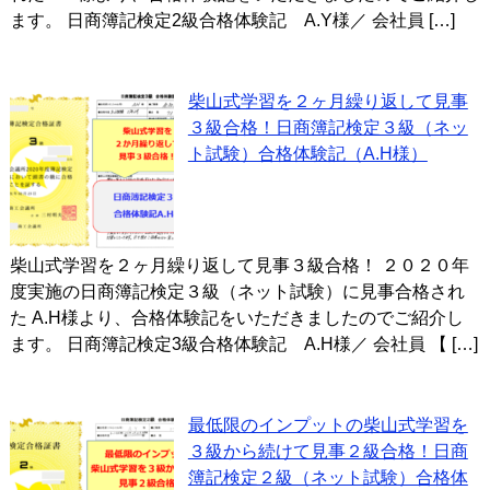
ます。 日商簿記検定2級合格体験記 A.Y様／ 会社員 […]
柴山式学習を２ヶ月繰り返して見事
３級合格！日商簿記検定３級（ネッ
ト試験）合格体験記（A.H様）
柴山式学習を２ヶ月繰り返して見事３級合格！ ２０２０年
度実施の日商簿記検定３級（ネット試験）に見事合格され
た A.H様より、合格体験記をいただきましたのでご紹介し
ます。 日商簿記検定3級合格体験記 A.H様／ 会社員 【 […]
最低限のインプットの柴山式学習を
３級から続けて見事２級合格！日商
簿記検定２級（ネット試験）合格体