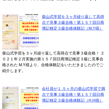
柴山式学習を３ヶ月繰り返して高得
点で見事３級合格！第１５７回日商
簿記検定３級合格体験記（M.Y様）
柴山式学習を３ヶ月繰り返して高得点で見事３級合格！ ２
０２１年２月実施の第１５７回日商簿記検定３級に見事合
格された M.Y様より、合格体験記をいただきましたのでご
紹介します。
会社員が１.５ヶ月の柴山式学習で満
点で見事３級合格！第１５７回日商
簿記検定３級合格体験記（H.H様）