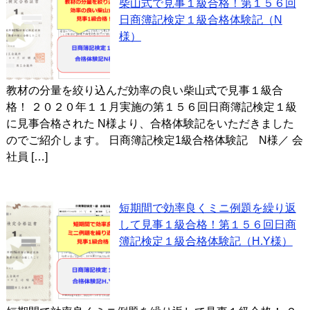
柴山式で見事１級合格！第１５６回
日商簿記検定１級合格体験記（N
様）
教材の分量を絞り込んだ効率の良い柴山式で見事１級合
格！ ２０２０年１１月実施の第１５６回日商簿記検定１級
に見事合格された N様より、合格体験記をいただきました
のでご紹介します。 日商簿記検定1級合格体験記 N様／ 会
社員 […]
短期間で効率良くミニ例題を繰り返
して見事１級合格！第１５６回日商
簿記検定１級合格体験記（H.Y様）