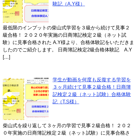
験記（A.Y様）
最低限のインプットの柴山式学習を３級から続けて見事２
級合格！ ２０２０年実施の日商簿記検定２級（ネット試
験）に見事合格された A.Y様より、合格体験記をいただきま
したのでご紹介します。 日商簿記検定2級合格体験記 A.Y
[…]
学生が動画を何度も反復する学習を
３ヶ月続けて見事２級合格！日商簿
記検定２級（ネット試験）合格体験
記（T.S様）
柴山式を繰り返して３ヶ月の学習で見事２級合格！ ２０２
０年実施の日商簿記検定２級（ネット試験）に見事合格さ