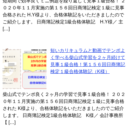
短期間で効率良くミニ例題を繰り返して見事１級合格！ ２
０２０年１１月実施の第１５６回日商簿記検定１級に見事
合格された H.Y様より、合格体験記をいただきましたので
ご紹介します。 日商簿記検定1級合格体験記 H.Y様／ 主
[…]
短いカリキュラムと動画でテンポよ
く学べる柴山式学習を２ヶ月続けて
見事１級合格！第１５６回日商簿記
検定１級合格体験記（K様）
柴山式でテンポ良く２ヶ月の学習で見事１級合格！ ２０２
０年１１月実施の第１５６回日商簿記検定１級に見事合格
された K様より、合格体験記をいただきましたのでご紹介
します。 日商簿記検定1級合格体験記 K様／ 会計事務所
【 […]