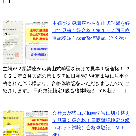
[…]
主婦が２級講座から柴山式学習を続
けて見事１級合格！第１５７回日商
簿記検定１級合格体験記（Y.K.様）
主婦が２級講座から柴山式学習を続けて見事１級合格！ ２
０２１年２月実施の第１５７回日商簿記検定１級に見事合
格された Y.K.様より、合格体験記をいただきましたのでご
紹介します。 日商簿記検定1級合格体験記 Y.K.様／ […]
会社員が柴山式動画学習に切り替え
て見事２級合格！日商簿記検定２級
（ネット試験）合格体験記（M.J.
様）