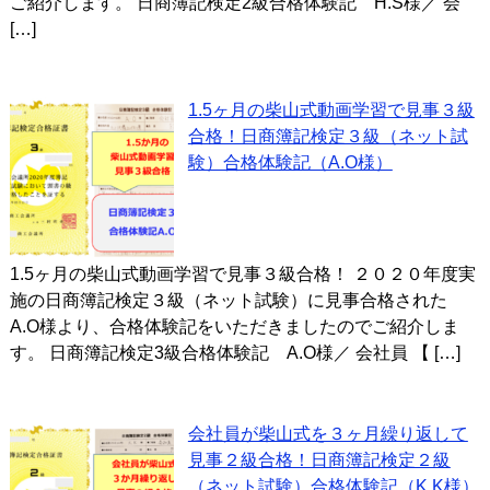
ご紹介します。 日商簿記検定2級合格体験記 H.S様／ 会
[…]
1.5ヶ月の柴山式動画学習で見事３級
合格！日商簿記検定３級（ネット試
験）合格体験記（A.O様）
1.5ヶ月の柴山式動画学習で見事３級合格！ ２０２０年度実
施の日商簿記検定３級（ネット試験）に見事合格された
A.O様より、合格体験記をいただきましたのでご紹介しま
す。 日商簿記検定3級合格体験記 A.O様／ 会社員 【 […]
会社員が柴山式を３ヶ月繰り返して
見事２級合格！日商簿記検定２級
（ネット試験）合格体験記（K.K様）