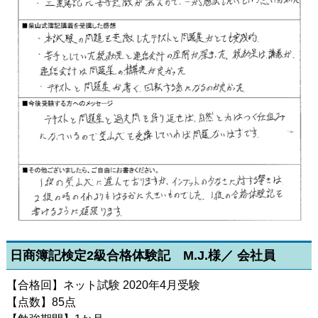
日商簿記検定2級合格体験記 M.J.様／ 会社員
【合格回】ネット試験 2020年4月受験
【点数】85点