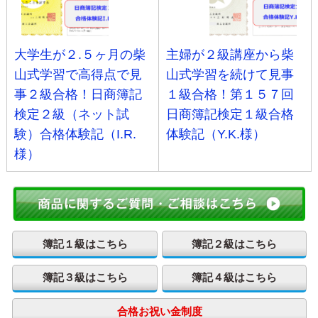
大学生が２.５ヶ月の柴
主婦が２級講座から柴
山式学習で高得点で見
山式学習を続けて見事
事２級合格！日商簿記
１級合格！第１５７回
検定２級（ネット試
日商簿記検定１級合格
験）合格体験記（I.R.
体験記（Y.K.様）
様）
簿記１級はこちら
簿記２級はこちら
簿記３級はこちら
簿記４級はこちら
合格お祝い金制度