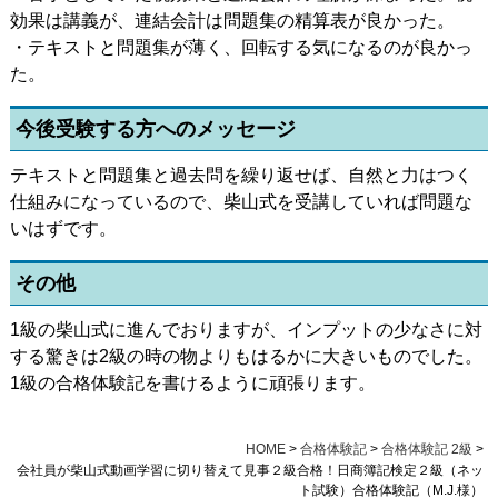
効果は講義が、連結会計は問題集の精算表が良かった。
・テキストと問題集が薄く、回転する気になるのが良かっ
た。
今後受験する方へのメッセージ
テキストと問題集と過去問を繰り返せば、自然と力はつく
仕組みになっているので、柴山式を受講していれば問題な
いはずです。
その他
1級の柴山式に進んでおりますが、インプットの少なさに対
する驚きは2級の時の物よりもはるかに大きいものでした。
1級の合格体験記を書けるように頑張ります。
HOME
>
合格体験記
>
合格体験記 2級
>
会社員が柴山式動画学習に切り替えて見事２級合格！日商簿記検定２級（ネッ
ト試験）合格体験記（M.J.様）