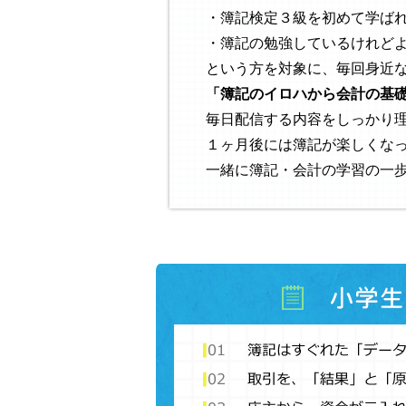
・簿記検定３級を初めて学ば
・簿記の勉強しているけれど
という方を対象に、毎回身近
「簿記のイロハから会計の基
毎日配信する内容をしっかり
１ヶ月後には簿記が楽しくな
一緒に簿記・会計の学習の一