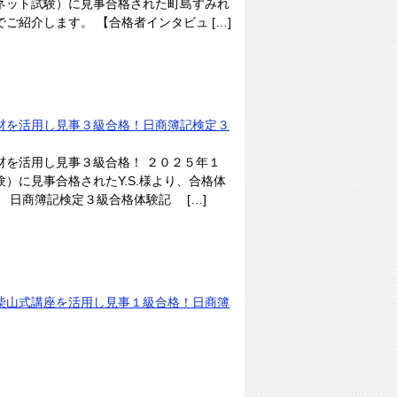
ネット試験）に見事合格された町島すみれ
ご紹介します。 【合格者インタビュ […]
材を活用し見事３級合格！日商簿記検定３
材を活用し見事３級合格！ ２０２５年１
）に見事合格されたY.S.様より、合格体
 日商簿記検定３級合格体験記 […]
柴山式講座を活用し見事１級合格！日商簿