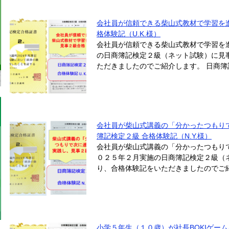
会社員が信頼できる柴山式教材で学習を
格体験記（U.K.様）
会社員が信頼できる柴山式教材で学習を
の日商簿記検定２級（ネット試験）に見事
ただきましたのでご紹介します。 日商簿記検
会社員が柴山式講義の「分かったつもり
簿記検定２級 合格体験記（N.Y.様）
会社員が柴山式講義の「分かったつもり
０２５年２月実施の日商簿記検定２級（ネ
り、合格体験記をいただきましたのでご紹
小学５年生（１０歳）が社長BOKIゲー