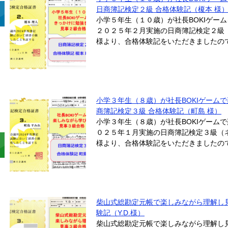
日商簿記検定２級 合格体験記（榎本 様
小学５年生（１０歳）が社長BOKIゲー
２０２５年２月実施の日商簿記検定２級
様より、合格体験記をいただきましたのでご
小学３年生（８歳）が社長BOKIゲーム
商簿記検定３級 合格体験記（町島 様）
小学３年生（８歳）が社長BOKIゲーム
０２５年１月実施の日商簿記検定３級（
様より、合格体験記をいただきましたのでご
柴山式総勘定元帳で楽しみながら理解し
験記（Y.D.様）
柴山式総勘定元帳で楽しみながら理解し