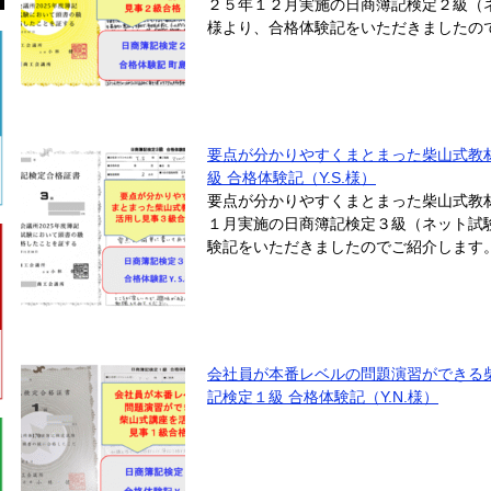
２５年１２月実施の日商簿記検定２級（
様より、合格体験記をいただきましたので
要点が分かりやすくまとまった柴山式教
級 合格体験記（Y.S.様）
要点が分かりやすくまとまった柴山式教
１月実施の日商簿記検定３級（ネット試験
験記をいただきましたのでご紹介します。
会社員が本番レベルの問題演習ができる
記検定１級 合格体験記（Y.N.様）