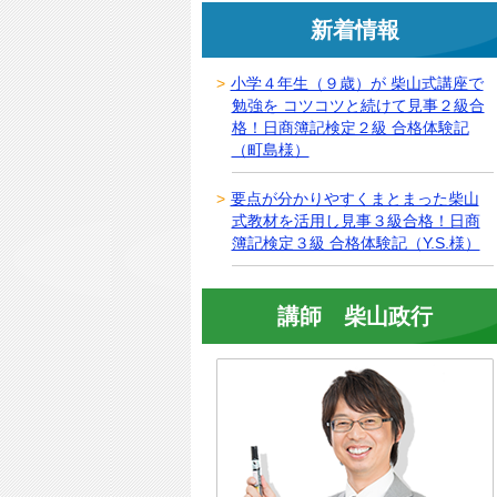
新着情報
小学４年生（９歳）が 柴山式講座で
勉強を コツコツと続けて見事２級合
格！日商簿記検定２級 合格体験記
（町島様）
要点が分かりやすくまとまった柴山
式教材を活用し見事３級合格！日商
簿記検定３級 合格体験記（Y.S.様）
講師 柴山政行