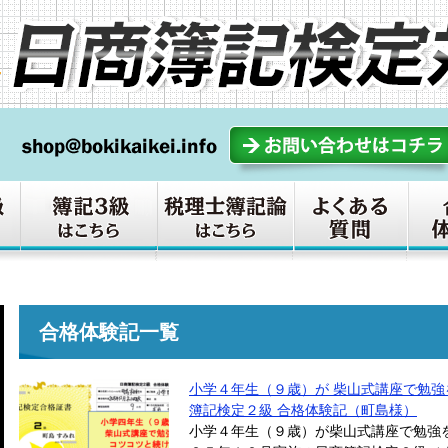
合格体験記一覧
小学４年生（９歳）が 柴山式講座で勉強
簿記検定２級 合格体験記（町島様）
小学４年生（９歳）が柴山式講座で勉強