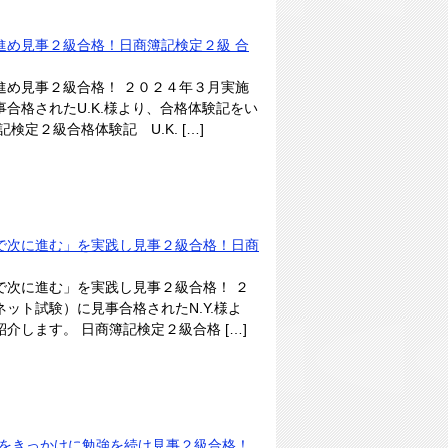
進め見事２級合格！日商簿記検定２級 合
進め見事２級合格！ ２０２４年３月実施
合格されたU.K.様より、合格体験記をい
定２級合格体験記 U.K. […]
で次に進む」を実践し見事２級合格！日商
で次に進む」を実践し見事２級合格！ ２
ット試験）に見事合格されたN.Y.様よ
介します。 日商簿記検定２級合格 […]
ムをきっかけに勉強を続け見事２級合格！