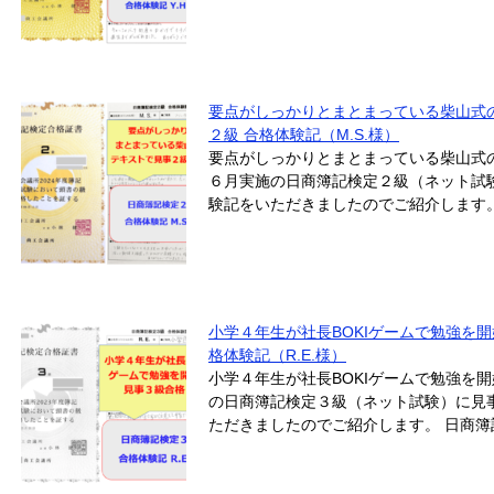
要点がしっかりとまとまっている柴山式
２級 合格体験記（M.S.様）
要点がしっかりとまとまっている柴山式
６月実施の日商簿記検定２級（ネット試験
験記をいただきましたのでご紹介します。
小学４年生が社長BOKIゲームで勉強を
格体験記（R.E.様）
小学４年生が社長BOKIゲームで勉強を
の日商簿記検定３級（ネット試験）に見事
ただきましたのでご紹介します。 日商簿記