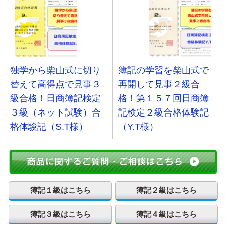
独学から柴山式に切り
簿記の学習を柴山式で
替えて高得点で見事３
再開して見事２級合
級合格！日商簿記検定
格！第１５７回日商簿
３級（ネット試験）合
記検定２級合格体験記
格体験記（S.T様）
（Y.T様）
簿記１級はこちら
簿記２級はこちら
簿記３級はこちら
簿記４級はこちら