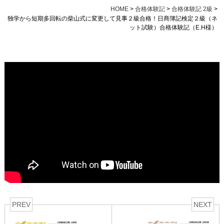
HOME
>
合格体験記
>
合格体験記 2級
>
独学から短期多回転の柴山式に変更して見事２級合格！日商簿記検定２級（ネ
ット試験）合格体験記（E.H様）
PREV
NEXT