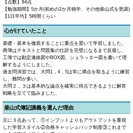
【点数】94点
【勉強期間】5か月(初めの2か月独学、その他柴山式を受講)
【1日平均】5時間くらい
心がけていたこと
基礎・基本を徹底することに重点を置いて学習しました。
商簿はテキストと問題集の仕訳を完璧になるまで反復し、
工簿では勘定連絡図やBOX図、シュラッター図を書いて理
解するようにしました。
過去問演習では、大問1，4，5は常に満点を取るように練習
し、難問が多い。
大問２，３は基本的な論点を確実に得点できるように解答
戦略を立てて臨みました。
柴山式簿記講義を選んだ理由
主に３点あって、①インプットよりもアウトプットを重視
した学習スタイル②合格キャッシュバック制度③これまで