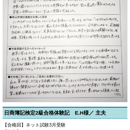
日商簿記検定2級合格体験記 E.H様／ 主夫
【合格回】ネット試験3月受験