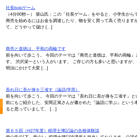
社長bokiゲーム
（4分00秒～） 柴山氏：この「社長ゲーム」をやると、小学生から
商売を始めるにはお金を調達したり、物を安く買って高く売ります
て、どうやって儲け […]
商売と道徳は、平和の両輪です
前を向いて歩こう。 今回のテーマは『商売と道徳は、平和の両輪』
す。 渋沢栄一という人がいます。 ご存じの方も多いと思いますが、
明治にかけて大変 […]
吾れ日に吾が身を三省す（論語/学而）
前を向いて歩こう。 今回のテーマは『吾れ日に吾が身を三省す』と
前にもご紹介した、安岡正篤さんが書かれた『論語に学ぶ』という本
ると思っていまして、 […]
第６５回（H27年度）税理士簿記論の合格体験談