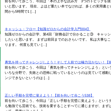
前を向いて歩こう、今回は「本の上手な読み方 3つのトピックを
いと思います。 現在、よほど重たい本でなければ、多くの実用書とい
間から5時間で1 […]
キャッシュ・フロー【知識ゼロからの会計学入門004】
知識ゼロからの会計学、第4回「財務会計で分かること③ キャッ
したいと思います。 まずは前回までのおさらいです。 私は大事な
ります。 何度も見てい […]
勇気を持ってチャレンジしよう！そして人前では極力泣かない！【前
前を向いて歩こう、今回は「勇気を持ってチャレンジしよう」という
いろな分野で、失敗との恐怖に戦っているというのは見ていて感動
ンジできないというのは […]
正しい手順を完璧に覚えよう！【前を向いて歩こう538】
前を向いて歩こう、今回は「正しい手順を完璧に覚えよう」というテ
も勉強でも芸術でも、技術を要することすべてに通じますが、まずは