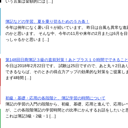
いう言葉は金額的には […]
簿記などの学習、夏を乗り切るための５カ条！
今年は例年になく暑い日々が続いています。 昨日は台風も異常な進
のかと思います。 そんな中、今年の11月や来年の2月または6月を
っしゃるかと思いま […]
第148回日商簿記３級の直前対策！あとプラス１０時間でできるこ
今日は2018年2月22日です。 試験は25日ですので、あと丸々2日
できるならば、そのときの得点力アップの効果的な対策をご提案しま
まず4時間 […]
初級・基礎・応用の各段階と、簿記学習の時間について
簿記の学習の入門の段階から、初級、基礎、応用と進んで、応用レ
が、この各段階簿記の学習時間との比率にかんするお話をしたいと思
これは簿記3級・2級・1 […]