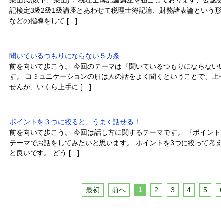
柴山氏(以下、柴山)： 税理士簿記論講座を担当しております、公認
記検定3級2級1級講座とあわせて税理士簿記論、財務諸表論という
などの指導をして […]
聞いているつもりにならない５カ条
前を向いて歩こう。 今回のテーマは『聞いているつもりにならない
す。 コミュニケーションの肝は人の話をよく聞くということで、上
せんが、いくら上手に […]
ポイントを３つに絞ると、うまく話せる！
前を向いて歩こう。 今回は話し方に関するテーマです。 『ポイン
テーマでお話をしてみたいと思います。 ポイントを3つに絞って考
と良いです。 どう […]
最初
前へ
1
2
3
4
5