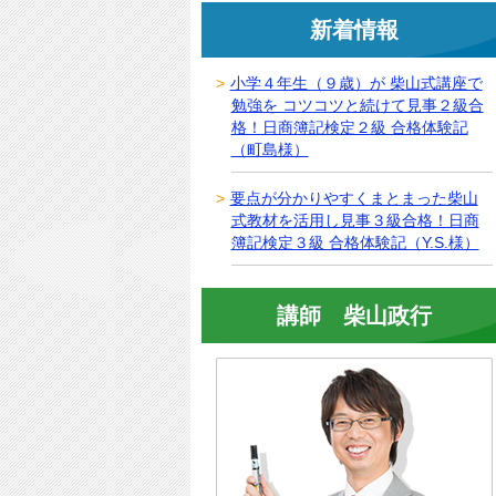
新着情報
小学４年生（９歳）が 柴山式講座で
勉強を コツコツと続けて見事２級合
格！日商簿記検定２級 合格体験記
（町島様）
要点が分かりやすくまとまった柴山
式教材を活用し見事３級合格！日商
簿記検定３級 合格体験記（Y.S.様）
講師 柴山政行