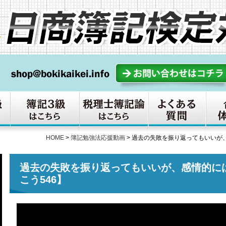
HOME
>
簿記勉強法応援動画
>
過去の失敗を振り返ってもいいが、
過去の失敗を振り返ってもいいが、感情的に
こう546】