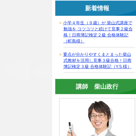
新着情報
小学４年生（９歳）が 柴山式講座で
勉強を コツコツと続けて見事２級合
格！日商簿記検定２級 合格体験記
（町島様）
要点が分かりやすくまとまった柴山
式教材を活用し見事３級合格！日商
簿記検定３級 合格体験記（Y.S.様）
講師 柴山政行