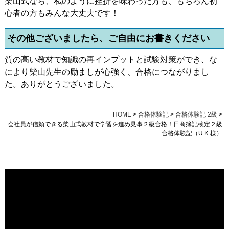
柴山式なら、私のように挫折を味わった方も、もちろん初
心者の方もみんな大丈夫です！
その他ございましたら、ご自由にお書きください
質の高い教材で知識の再インプットと試験対策ができ、な
により柴山先生の励ましが心強く、合格につながりまし
た。ありがとうございました。
HOME
>
合格体験記
>
合格体験記 2級
>
会社員が信頼できる柴山式教材で学習を進め見事２級合格！日商簿記検定２級
合格体験記（U.K.様）