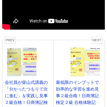
PREV
NEXT
会社員が柴山式講義の
最低限のインプットで
「分かったつもりで次
効率的な学習を進め見
に進む」を実践し見事
事２級合格！日商簿記
２級合格！日商簿記検
検定２級 合格体験記