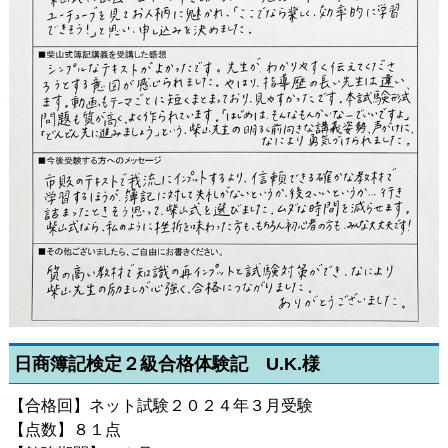
日商簿記検定２級合格体験記 U.K.様
【合格回】ネット試験２０２４年３月受験
【点数】８１点