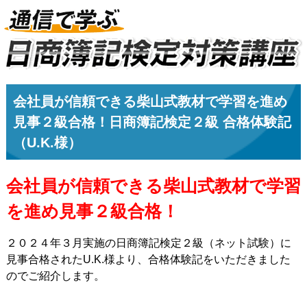
会社員が信頼できる柴山式教材で学習を進め
見事２級合格！日商簿記検定２級 合格体験記
（U.K.様）
会社員が信頼できる柴山式教材で学習
を進め見事２級合格！
２０２４年３月実施の日商簿記検定２級（ネット試験）に
見事合格されたU.K.様より、合格体験記をいただきました
のでご紹介します。