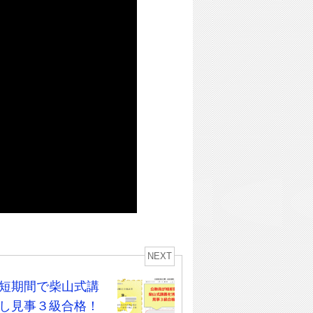
NEXT
短期間で柴山式講
し見事３級合格！