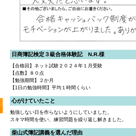
日商簿記検定３級合格体験記 N.R.様
【合格回】ネット試験２０２４年１月受験
【点数】８０点
【勉強期間】２か月
【1日の勉強時間】平均１時間くらい
心がけていたこと
勉強しない日を作らないようにしていました。
スキマ時間を使い、練習問題を繰り返し解きました。
柴山式簿記講義を選んだ理由