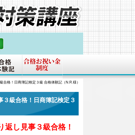
合格！日商簿記検定３級 合格体験記（N.R.様）
事３級合格！日商簿記検定３
り返し見事３級合格！