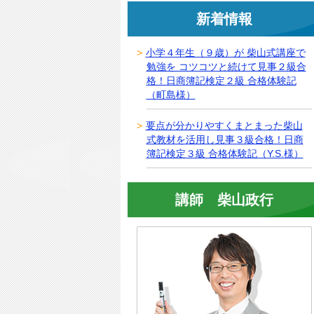
新着情報
小学４年生（９歳）が 柴山式講座で
勉強を コツコツと続けて見事２級合
格！日商簿記検定２級 合格体験記
（町島様）
要点が分かりやすくまとまった柴山
式教材を活用し見事３級合格！日商
簿記検定３級 合格体験記（Y.S.様）
講師 柴山政行