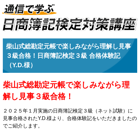
柴山式総勘定元帳で楽しみながら理解し見事
３級合格！日商簿記検定３級 合格体験記
（Y.D.様）
柴山式総勘定元帳で楽しみながら理
解し見事３級合格！
２０２５年１月実施の日商簿記検定３級（ネット試験）に
見事合格されたY.D.様より、合格体験記をいただきましたの
でご紹介します。