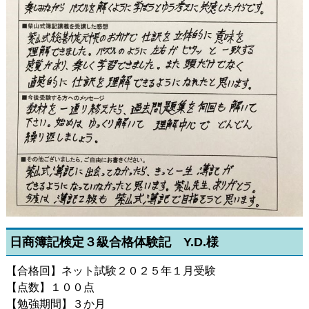
日商簿記検定３級合格体験記 Y.D.様
【合格回】ネット試験２０２５年１月受験
【点数】１００点
【勉強期間】３か月