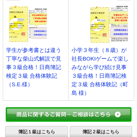
学生が参考書とは違う
小学３年生（８歳）が
丁寧な柴山式解説で見
社長BOKIゲームで楽し
事３級合格！日商簿記
みながら学び続け見事
検定３級 合格体験記
３級合格！日商簿記検
（S.E.様）
定３級 合格体験記（町
島 様）
簿記１級はこちら
簿記２級はこちら