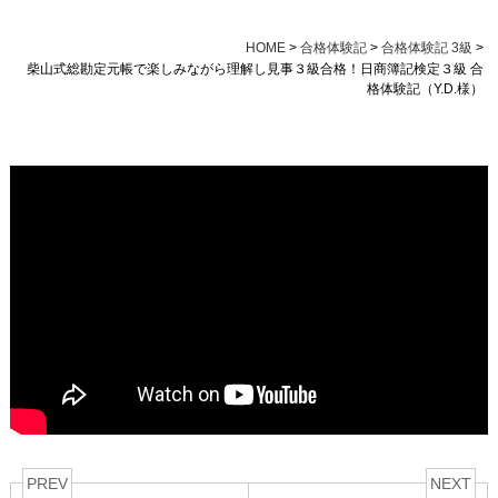
HOME
>
合格体験記
>
合格体験記 3級
>
柴山式総勘定元帳で楽しみながら理解し見事３級合格！日商簿記検定３級 合
格体験記（Y.D.様）
PREV
NEXT