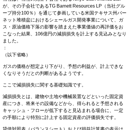
が、その子会社であるTG Barnett Resources LP（当社グル
ープ持分100％）を通じて参画している米国テキサス州バー
ネット堆積盆におけるシェールガス開発事業について、ガ
ス・原油価格下落の影響を踏まえた事業価値の再評価をお
こなった結果、106億円の減損損失を計上する見込みとなり
ました。
：
（以下省略）
ガスの価格が想定より下がり、予想の利益が、計上できな
くなりそうだとの判断があるようです。
ここで減損損失に関する基礎知識です。
減損損失とは、建物や土地や機械装置などといった固定資
産につき、将来その設備などから、得られると予想される
キャッシュ・フローが低下すると見込まれる場合に、一定
の手順により特別に計上する固定資産の評価損失です。
貸借対照表（バランスシート）および損益計算書の表示は