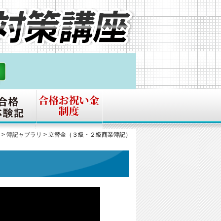
>
簿記ャブラリ
>
立替金（３級・２級商業簿記）