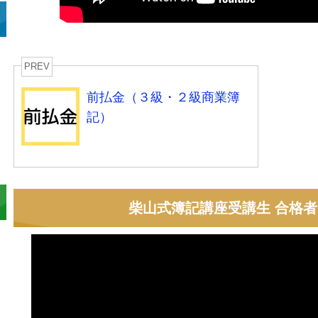
PREV
前払金（３級・２級商業簿
記）
柴山式簿記講座受講生 合格