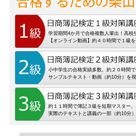
学習期間4か月で合格複数人輩出！高校
【オンライン動画】約４０時間で１級を
小中学生の合格実績多数。約２０時間で
サンプルテキスト・動画（約10分）を
約１１時間で簿記３級を短期マスター。
実際のテキストと講義の一部（約10分