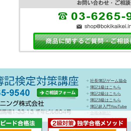
社長簿記ゲーム協会
簿記1級はこちら
簿記2級はこちら
簿記3級はこちら
簿記超入門YouTube
合格体験記
合格お祝い金制度