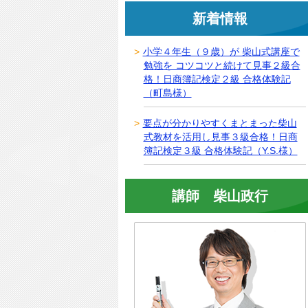
新着情報
小学４年生（９歳）が 柴山式講座で
勉強を コツコツと続けて見事２級合
格！日商簿記検定２級 合格体験記
（町島様）
要点が分かりやすくまとまった柴山
式教材を活用し見事３級合格！日商
簿記検定３級 合格体験記（Y.S.様）
講師 柴山政行