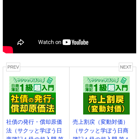
PREV
NEXT
社債の発行・償却原価
売上割戻（変動対価）
法（サクッと学ぼう日
（サクッと学ぼう日商