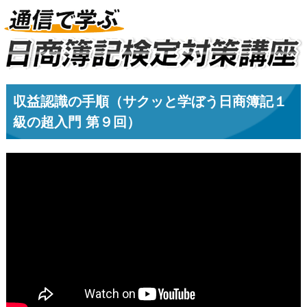
収益認識の手順（サクッと学ぼう日商簿記１
級の超入門 第９回）