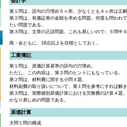
会計学
第１問は、語句の穴埋め５ヶ所。少なくとも４ヶ所は正
第２問は、有価証券の金額を求める問題。何度も問われ
たい問題である。
第３問は、文章の正誤問題。これも易しいので、５問中
商・会ともに、18点以上を目標としておく。
工業簿記
第１問は、原価計算基準の語句の穴埋め。
ただし、この内容は、第２問のヒントにもなっている。
第２問は、材料費に関する小問４題。
材料副費の取り扱いについて、第１問を参考にすれば解
第３問は、実際個別原価計算における労務費の計算４題
かなり易しめの問題である。
原価計算
大問１問の構成