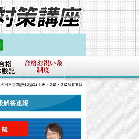
５６回日商簿記検定試験１級・２級・３級解答速報
級解答速報