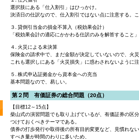
選択肢にある「仕入割引」はひっかけ。
決済日の仕訳なので、仕入割引ではない点に注意する。
３. 貸倒引当金の損金不算入（税効果会計）
「税効果会計の適応にかかわる仕訳のみを解答すること
４. 火災による未決算
保険金の請求中で、まだ金額が決定していないので、火
これも選択しにある「火災損失」に惑わされないように
５. 株式申込証拠金から資本金への充当
基本問題なので、易しい。
第２問 有価証券の総合問題（20点）
【目標12～15点】
柴山式の演習問題でも取り上げているが、有価証券の区
つけておくべきテーマである。
債券の打歩発行や取得後の所有目的変更など、見慣れな
すべき量が時間のわりに多いため、