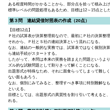
ある程度時間がかかることから、部分点を拾って積み上
標準レベルの問題処理もあるため、目標は12～15点とし
第３問 連結貸借対照表の作成（20点）
【目標12点】
Ｐ社の試算表が決算整理前なので、最初にＰ社の決算整
それから、Ｐ社とＳ社の連結決算という流れになる。
なお、連結の一般的な実務では、試算表ではなく個別決
ら連結手続がスタートする。
したがって、本問は本来の実務を踏まえた問題というよ
ズル的な試験問題として割りきって解くことになる。
出題形式が特殊なため、それに面食らってしまって難し
ない面もあろう。
なお、個別にみてみると、整理すべき事項に特別難解な
といえる。
目標としては、出題形式の異質性を割り引いて考えると、
れる。