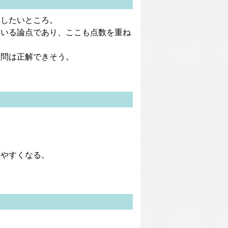
解したいところ。
ている論点であり、ここも点数を重ね
４問は正解できそう。
きやすくなる。
。