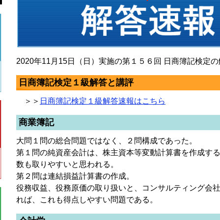
2020年11月15日（日）実施の第１５６回 日商簿記検
日商簿記検定１級解答と講評
＞＞
日商簿記検定１級解答速報はこちら
商業簿記
大問１問の総合問題ではなく、２問構成であった。
第１問の純資産会計は、株主資本等変動計算書を作成す
数も取りやすいと思われる。
第２問は連結損益計算書の作成。
役務収益、役務原価の取り扱いと、コンサルティング会
れば、これも得点しやすい問題である。