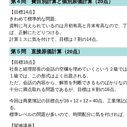
第４問 費目別計算と個別原価計算（20点）
【目標14点】
きわめて標準的な問題。
資料に与えられているのは月初有高と月末有高なので、
ば、正解にたどりつける。
計算ミスに気を付けて、目標は７割の14点。
第５問 直接原価計算（20点）
【目標16点】
社長と経理部長の会話の空欄を埋めていくという２級で
１級では、この形式はよく出題される。
ただ、会話の内容から、解答を判断できるものばかりな
十分に満点取れる問題であるが、目標は８割の16点。
今回は商業簿記の目標点が16＋12＋12＝40点、工業簿記
る。
標準レベルの問題が多いので、時間配分に気を付ければ、
【関連講座】