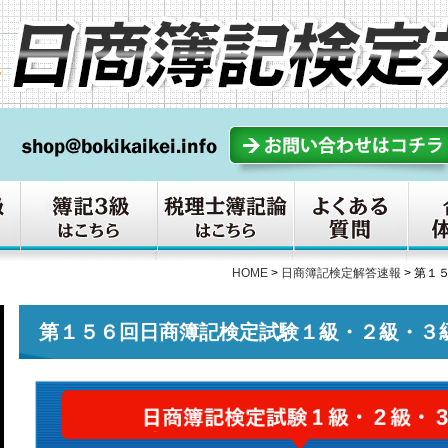
HOME
>
日商簿記検定解答速報
>
第１
第１５６回日商簿記検定試験１級・２級・３