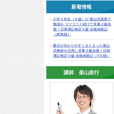
新着情報
小学４年生（９歳）が 柴山式講座で
勉強を コツコツと続けて見事２級合
格！日商簿記検定２級 合格体験記
（町島様）
要点が分かりやすくまとまった柴山
式教材を活用し見事３級合格！日商
簿記検定３級 合格体験記（Y.S.様）
講師 柴山政行