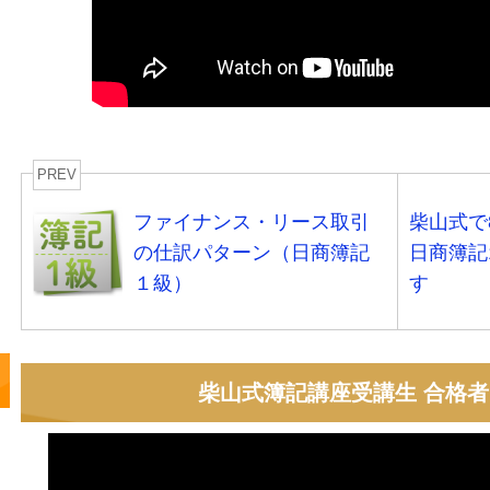
PREV
ファイナンス・リース取引
柴山式で
の仕訳パターン（日商簿記
日商簿記
１級）
す
柴山式簿記講座受講生 合格