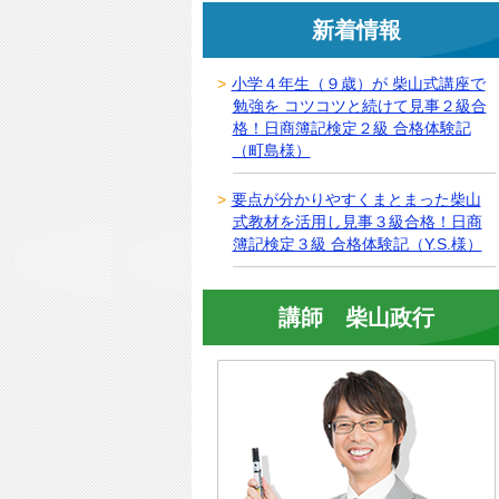
新着情報
小学４年生（９歳）が 柴山式講座で
勉強を コツコツと続けて見事２級合
格！日商簿記検定２級 合格体験記
（町島様）
要点が分かりやすくまとまった柴山
式教材を活用し見事３級合格！日商
簿記検定３級 合格体験記（Y.S.様）
講師 柴山政行