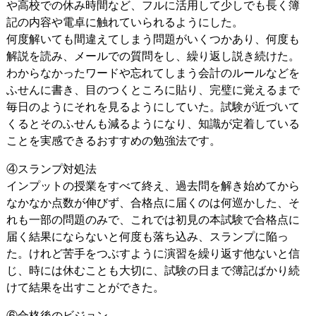
や高校での休み時間など、フルに活用して少しでも長く簿
記の内容や電卓に触れていられるようにした。
何度解いても間違えてしまう問題がいくつかあり、何度も
解説を読み、メールでの質問をし、繰り返し説き続けた。
わからなかったワードや忘れてしまう会計のルールなどを
ふせんに書き、目のつくところに貼り、完璧に覚えるまで
毎日のようにそれを見るようにしていた。試験が近づいて
くるとそのふせんも減るようになり、知識が定着している
ことを実感できるおすすめの勉強法です。
④スランプ対処法
インプットの授業をすべて終え、過去問を解き始めてから
なかなか点数が伸びず、合格点に届くのは何巡かした、そ
れも一部の問題のみで、これでは初見の本試験で合格点に
届く結果にならないと何度も落ち込み、スランプに陥っ
た。けれど苦手をつぶすように演習を繰り返す他ないと信
じ、時には休むことも大切に、試験の日まで簿記ばかり続
けて結果を出すことができた。
⑥合格後のビジョン