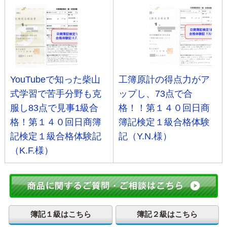
YouTubeで知った柴山
工簿原計の得点力がア
式学習で苦手分野も克
ップし、73点で合
服し83点で見事1級合
格！！第１４０回日商
格！第１４０回日商簿
簿記検定１級合格体験
記検定１級合格体験記
記（Y.N.様）
（K.F.様）
簿記１級はこちら
簿記２級はこちら