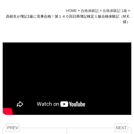
HOME
>
合格体験記
>
合格体験記 1級
>
高校生が簿記1級に見事合格！第１４０回日商簿記検定１級合格体験記（M.K.
様）
PREV
NEXT