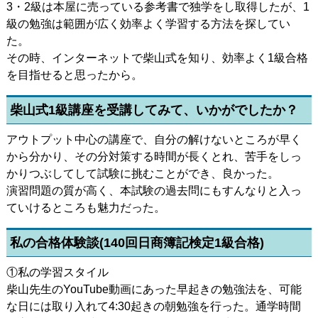
3・2級は本屋に売っている参考書で独学をし取得したが、1
級の勉強は範囲が広く効率よく学習する方法を探してい
た。
その時、インターネットで柴山式を知り、効率よく1級合格
を目指せると思ったから。
柴山式1級講座を受講してみて、いかがでしたか？
アウトプット中心の講座で、自分の解けないところが早く
から分かり、その分対策する時間が長くとれ、苦手をしっ
かりつぶしてして試験に挑むことができ、良かった。
演習問題の質が高く、本試験の過去問にもすんなりと入っ
ていけるところも魅力だった。
私の合格体験談(140回日商簿記検定1級合格)
①私の学習スタイル
柴山先生のYouTube動画にあった早起きの勉強法を、可能
な日には取り入れて4:30起きの朝勉強を行った。通学時間