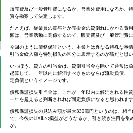
販売費及び一般管理費になるか、営業外費用になるか、
質を勘案して決定します。
たとえば、従業員の賞与とか売掛金の貸倒れにかかる費
額は、営業活動に関係するので、販売費及び一般管理費
今回のように債務保証という、本業とは異なる特殊な事
引当金繰入額を特別損失の区分に表示するのが筋だと思
いっぽう、貸方の引当金は、貸倒引当金を除いて通常は
起算して、一年以内に解消すべきものならば流動負債、
定負債というイメージです。
債務保証損失引当金は、これが一年以内に解消される性
一年を超えると判断されれば固定負債になると思われま
債務保証損失の見込み額が最大330億円というのは、相
で、今後のLIXILの損益がどうなるか、引き続き注目を
か。