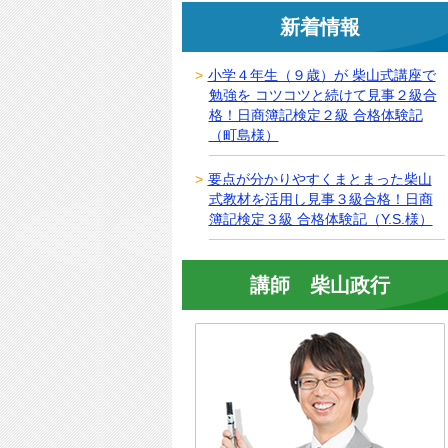
新着情報
小学４年生（９歳）が 柴山式講座で
勉強を コツコツと続けて見事２級合
格！日商簿記検定２級 合格体験記
（町島様）
要点が分かりやすくまとまった柴山
式教材を活用し見事３級合格！日商
簿記検定３級 合格体験記（Y.S.様）
講師 柴山政行