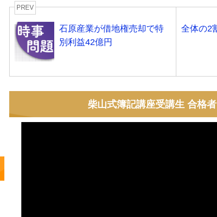
PREV
石原産業が借地権売却で特
全体の2
別利益42億円
柴山式簿記講座受講生 合格