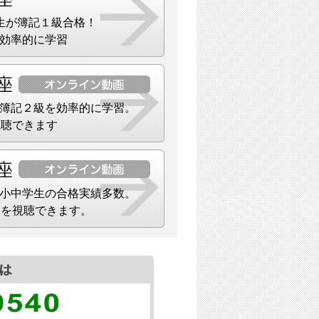
生が簿記１級合格！
効率的に学習
簿記２級を効率的に学習。
視聴できます
小中学生の合格実績多数。
）を視聴できます。