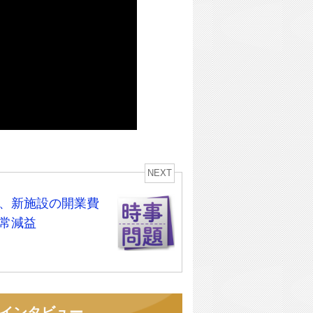
NEXT
、新施設の開業費
常減益
者インタビュー