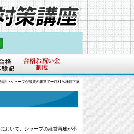
解説
>
シャープが減資の報道で一時31％株価下落
。
場において、シャープの経営再建が不