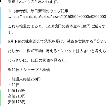
安視されたものと思われます。
※（参考例）毎日新聞のウェブ記事
→ http://mainichi.jp/select/news/20150509k0000e0202000
これら報道によると、1218億円の資本金を1億円に減ら
す。
6月下旬の株主総会で承認を受け、減資を実施する予定だ
たしかに、株式市場に与えるインパクトは大きいと考え
じっさいに、11日の株価を見ると、
※11日のシャープの株価
・前週末終値258円
・11日
始値178円
高値210円
安値178円