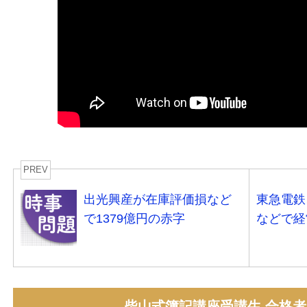
PREV
出光興産が在庫評価損など
東急電鉄
で1379億円の赤字
などで経
柴山式簿記講座受講生 合格