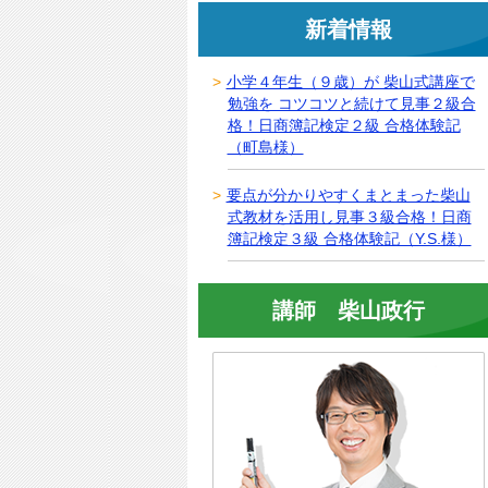
新着情報
小学４年生（９歳）が 柴山式講座で
勉強を コツコツと続けて見事２級合
格！日商簿記検定２級 合格体験記
（町島様）
要点が分かりやすくまとまった柴山
式教材を活用し見事３級合格！日商
簿記検定３級 合格体験記（Y.S.様）
講師 柴山政行