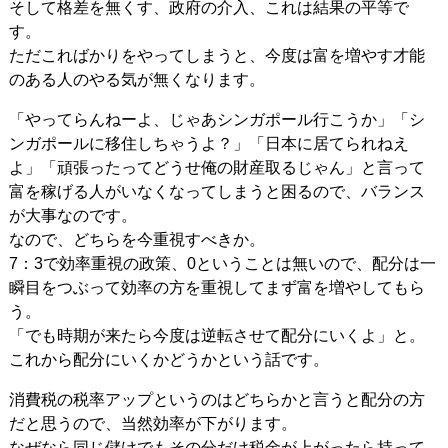
そして格差を無くす、政府の介入、これは結果の平等で
す。
ただこればかりをやってしまうと、今度は富を増やす才能
のある人のやる気が無くなります。
「やってらんねーよ、じゃあシンガポール行こうか」「シ
ンガポールに移住しちゃうよ？」「日本に居てられねえ
よ」「頑張ったってどうせ俺の財産取るじゃん」と言って
富を稼げる人がいなくなってしまうと困るので、バランス
が大事なのです。
なので、どちらを今重視すべきか。
7：3で効率重視の政策、0ということは無いので、配分は一
瞬目をつぶって効率の方を重視してまず富を増やしてもら
う。
「でも時期が来たら今度は逆転させて配分にいくよ」と。
これから配分にいくかどうかという話です。
消費税の税率アップというのはどちらかと言うと配分の方
だと思うので、当然効率が下がります。
なぜなら同じ儲けでもその分だけ税金が上がったら持って