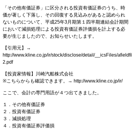
「その他有価証券」に区分される投資有価証券のうち、時
価が著しく下落し、その回復する見込みがあると認められ
ないものについて、平成25年3月期第１四半期連結会計期間
において減損処理による投資有価証券評価損を計上する必
要が生じましたので、お知らせいたします。
【引用元】→
http://www.kline.co.jp/ir/stock/disclose/detail/__icsFiles/afiel
2.pdf
【投資家情報】川崎汽船株式会社
※こちらからも確認できます。→ http://www.kline.co.jp/ir/
ここで、会計の専門用語が４つ出てきました。
１．その他有価証券
２．投資有価証券
３．減損処理
４．投資有価証券評価損