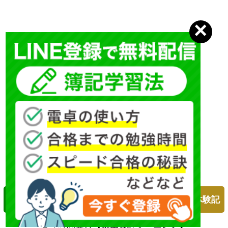
簿記１級対策
簿記２級対策
合格体験記
２４時間受付【柴山会計ラーニング】