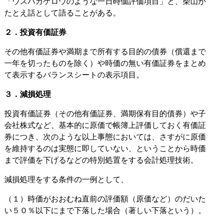
「ウスバカゲロウのような一日時価評価項目」と、柴山が
たとえ話として語ることがある。
２．投資有価証券
その他有価証券や満期まで所有する目的の債券（償還まで
一年を切ったものを除く）や時価の無い有価証券をまとめ
て表示するバランスシートの表示項目。
３．減損処理
投資有価証券（その他有価証券、満期保有目的債券）や子
会社株式など、基本的に原価で帳簿上評価しておく有価証
券につき、次のような以上事態においては、さすがに原価
を維持するのは実態に即していない、ということから時価
まで評価を下げるなどの特別処置をする会計処理技術。
減損処理をする条件の一例として、
（１）時価がおおむね直前の評価額（原価など）のだいた
い５０％以下にまで下落した場合（著しい下落という）。