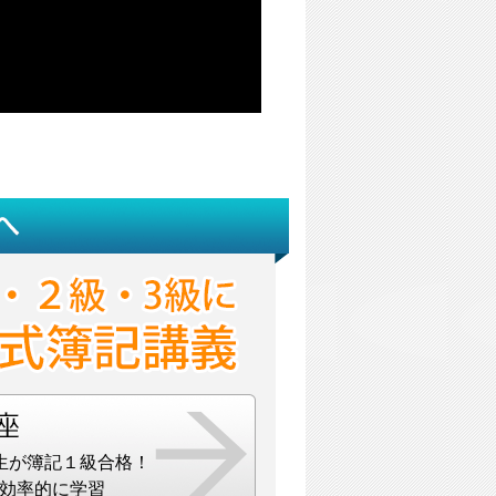
生が簿記１級合格！
効率的に学習