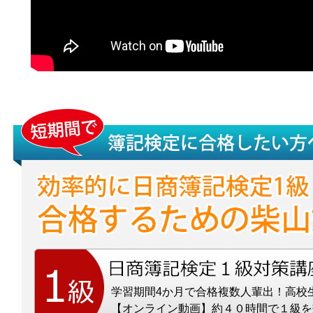
学習期間4か月で合格複数人輩出！高校
【オンライン動画】約４０時間で１級を