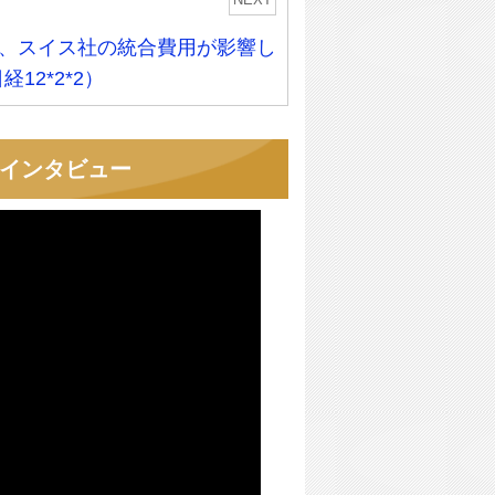
NEXT
、スイス社の統合費用が影響し
経12*2*2）
者インタビュー