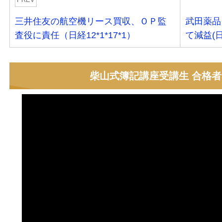
PREV
三井住友の航空機リース買収、ＯＰ監
武田薬品
査役に責任（日経12*1*17*1）
て減益(日
柴山式簿記講座受講生 合格