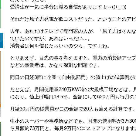
受講生が一気に半分は減る自信がありますよ～((+_+))
それだけ原子力発電が低コストだった、ということのア
去年、あれだけテレビで専門家の人が、「原子力はそん
ていたのですが、あれはいったい…。
消費者は何を信じたらいいのやら、ですよね。
とりあえず、目先の事を考えますと、電力の消費額アッ
などの事業者は、かなり深刻な問題です。
同日の日経3面に企業（自由化部門）の値上げの試算例が
たとえば、月間使用量240万KW時の大規模工場などは、月額
になり、値上げ幅は18.5％、金額にして620万円も毎月
月給30万円の従業員がこの金額で20人も雇える計算です
中小のスーパーや事務所などでも、月間の使用料が3万300
ら月額約73万円と、毎月9万円のコストアップになります