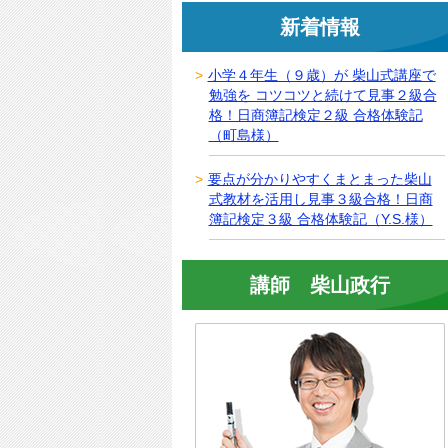
新着情報
小学４年生（９歳）が 柴山式講座で
勉強を コツコツと続けて見事２級合
格！日商簿記検定２級 合格体験記
（町島様）
要点が分かりやすくまとまった柴山
式教材を活用し見事３級合格！日商
簿記検定３級 合格体験記（Y.S.様）
講師 柴山政行