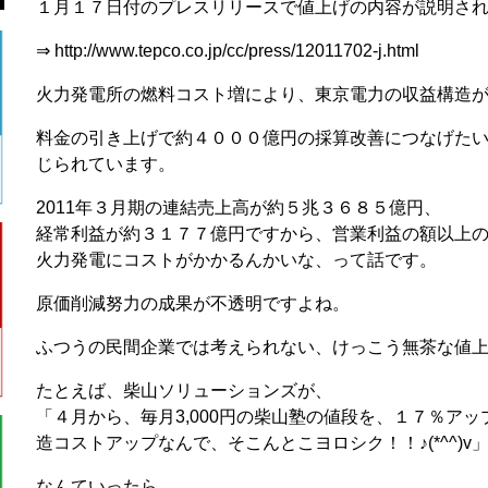
１月１７日付のプレスリリースで値上げの内容が説明さ
⇒ http://www.tepco.co.jp/cc/press/12011702-j.html
火力発電所の燃料コスト増により、東京電力の収益構造
料金の引き上げで約４０００億円の採算改善につなげた
じられています。
2011年３月期の連結売上高が約５兆３６８５億円、
経常利益が約３１７７億円ですから、営業利益の額以上
火力発電にコストがかかるんかいな、って話です。
原価削減努力の成果が不透明ですよね。
ふつうの民間企業では考えられない、けっこう無茶な値
たとえば、柴山ソリューションズが、
「４月から、毎月3,000円の柴山塾の値段を、１７％アップ
造コストアップなんで、そこんとこヨロシク！！♪(*^^)v
なんていったら、