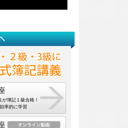
生が簿記１級合格！
効率的に学習