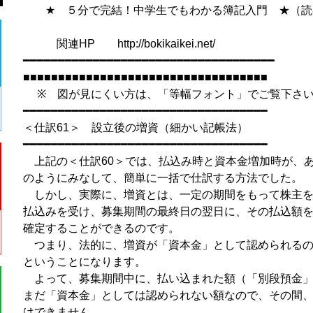
★ ５分で完結！中学生でもわかる簿記入門 ★（読者
2005.10
関連HP http://bokikaikei.net/ [
━━━━━━━━━━━━━━━━━━━━━━━━━━━━━━━━━━━━
■■■■■■■■■■■■■■■■■■■■■■■■■■■■■■■■■■■
※ 図が見にくい方は、「等幅フォント」でご覧下さい。
━━━━━━━━━━━━━━━━━━━━━━━━━━━━━━━━━━━
＜仕訳61＞ 設立後の増資（細かい記帳法）
━━━━━━━━━━━━━━━━━━━━━━━━━━━━━━━━━━━
上記の＜仕訳60＞では、払込み時と資本金増加時が、
のようにみなして、簡単に一括で仕訳する方法でした。
しかし、実際に、増資とは、一定の期間をもって株主を
払込みを受け、募集期間の最終日の翌日に、その払込額
確定することができるのです。
つまり、法的に、増資が「資本金」として認められるの
ということになります。
よって、募集期間中に、払い込まれた額（「別段預金」
まだ「資本金」としては認められない額なので、その間
はできません。