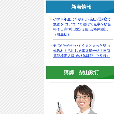
新着情報
小学４年生（９歳）が 柴山式講座で
勉強を コツコツと続けて見事２級合
格！日商簿記検定２級 合格体験記
（町島様）
要点が分かりやすくまとまった柴山
式教材を活用し見事３級合格！日商
簿記検定３級 合格体験記（Y.S.様）
講師 柴山政行