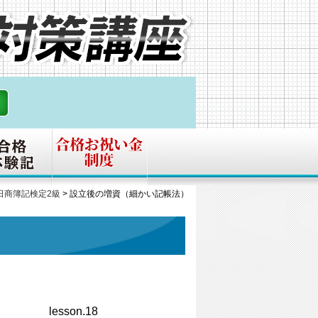
日商簿記検定2級
>
設立後の増資（細かい記帳法）
.18