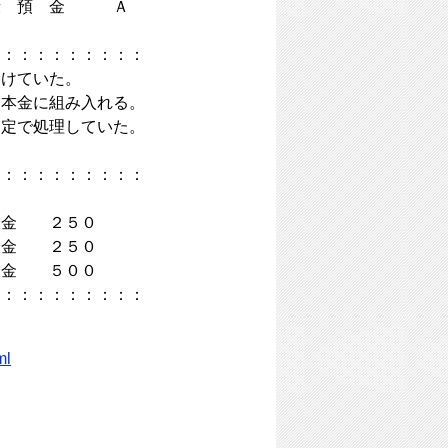
預 金 Ａ
：：：：：：：：：：
けていた。
本金に組み入れる。
定で処理していた。
。
：：：：：：：：：：
 金 ２５０
２５０
金 ５００
：：：：：：：：：：
ml