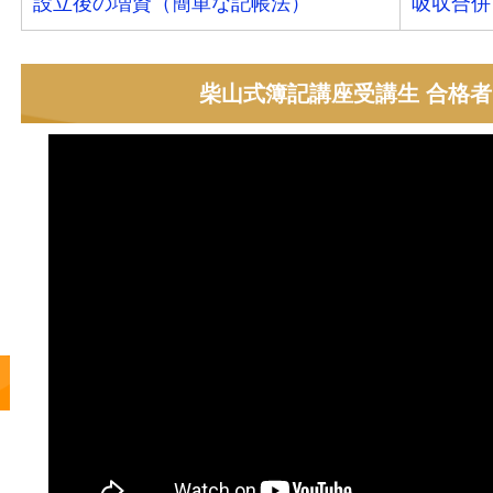
設立後の増資（簡単な記帳法）
吸収合併
柴山式簿記講座受講生 合格