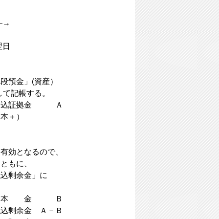
―→
日
預金」(資産）
て記帳する。
込証拠金 Ａ
＋）
効となるので、
ともに、
剰余金」に
 本 金 Ｂ
Ａ－Ｂ