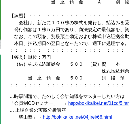
当 座 預 金 Ａ 別 段 
———————————————————————
【練習】：：：：：：：：：：：：：：：：：：：：：
会社は、新たに１００株の株式を発行し、払込みを受
発行価額は１株５万円であり、商法規定の最低額を、資
なお、この額を、別段預金勘定および株式申込証拠金勘
本日、払込期日の翌日となったので、適正に処理する
：：：：：：：：：：：：：：：：：：：：：：：：：
【答え】単位：万円
（借）株式払込証拠金 ５００ （貸）資 本
株式払込剰余金 
当 座 預 金 ５００ 別 段 預 
：：：：：：：：：：：：：：：：：：：：：：：：：
…時事問題で、たのしく会計知識をマスターしたい方は
「会員制CDセミナー」 →
http://bokikaikei.net/01cd/5.ht
… 上場企業の実践分析講座
「柴山塾」→
http://bokikaikei.net/04jirei/66.html