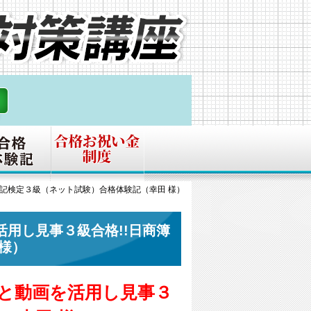
簿記検定３級（ネット試験）合格体験記（幸田 様）
用し見事３級合格!!日商簿
様）
と動画を活用し見事３