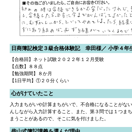
日商簿記検定３級合格体験記 幸田様／ 小学４年
【合格回】ネット試験２０２２年１２月受験
【点数】８８点
【勉強期間】８か月
【1日平均】①２０分くらい
心がけていたこと
入力まちがいや計算まちがいで、不合格になることがな
んしながら入力計算すること、また、第３問では１つま
まうことがあるので、そこに気を付けました。
柴山式簿記講義を選んだ理由