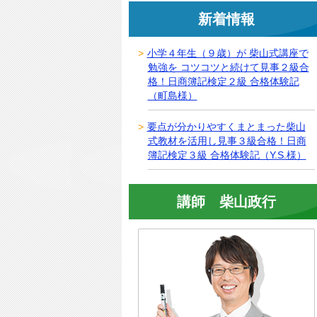
新着情報
小学４年生（９歳）が 柴山式講座で
勉強を コツコツと続けて見事２級合
格！日商簿記検定２級 合格体験記
（町島様）
要点が分かりやすくまとまった柴山
式教材を活用し見事３級合格！日商
簿記検定３級 合格体験記（Y.S.様）
講師 柴山政行