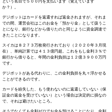
という名目で５００円を支払います（覚えています
か？）。
デジポットはカードを返還すれば返金されますが、それま
での間、運営会社はこのお金を「預かり金」として扱うこ
とになり、銀行などから借りたのと同じように資金調達で
きたことになります。
スイカは８２７３万枚発行されており（２０２０年３月現
在）、単純計算では４１３億円超。これをもし金利３％で
銀行から借りると、年間の金利負担は１２億３９００万円
です。
デジポットがある代わりに、この金利負担を丸々浮かせる
ことができるのです。
カードを紛失した、もう使わないのに返還していない（保
証金の返金を受けていない）という場合は決定的に損なの
で、それは避けたいところ。
そうでなくても金利ゼロでお金を預けることになり、金利