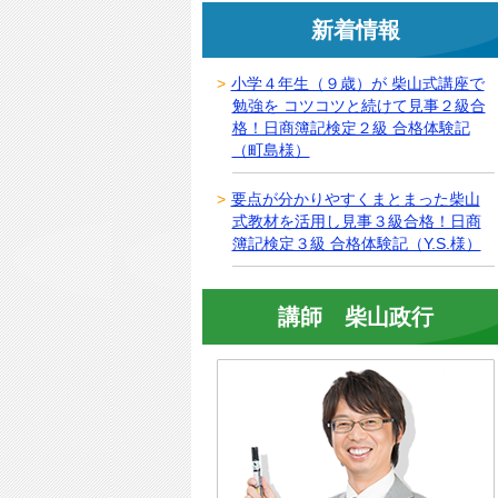
新着情報
小学４年生（９歳）が 柴山式講座で
勉強を コツコツと続けて見事２級合
格！日商簿記検定２級 合格体験記
（町島様）
要点が分かりやすくまとまった柴山
式教材を活用し見事３級合格！日商
簿記検定３級 合格体験記（Y.S.様）
講師 柴山政行