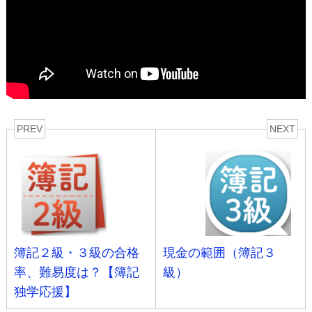
PREV
NEXT
簿記２級・３級の合格
現金の範囲（簿記３
率、難易度は？【簿記
級）
独学応援】