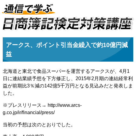
アークス、ポイント引当金繰入で約10億円減
益
北海道と東北で食品スーパーを運営するアークスが、4月1
日に連結業績予想を下方修正し、2015年2月期の連結経常利
益が前期比3％減の142億5千万円となる見込みだと発表しま
した。
※プレスリリース→ http://www.arcs-
g.co.jp/ir/financial/press/
当初の予想は次のとおりでした。