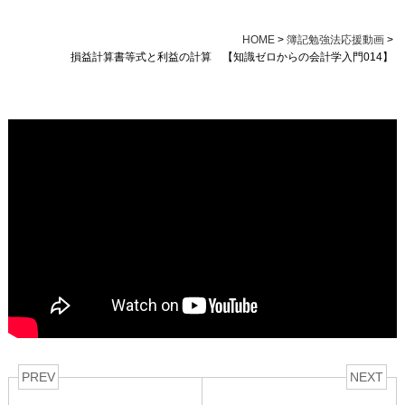
HOME
>
簿記勉強法応援動画
>
損益計算書等式と利益の計算 【知識ゼロからの会計学入門014】
PREV
NEXT