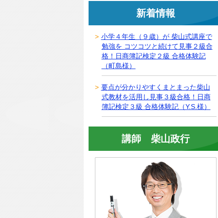
新着情報
小学４年生（９歳）が 柴山式講座で
勉強を コツコツと続けて見事２級合
格！日商簿記検定２級 合格体験記
（町島様）
要点が分かりやすくまとまった柴山
式教材を活用し見事３級合格！日商
簿記検定３級 合格体験記（Y.S.様）
講師 柴山政行