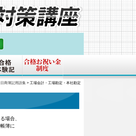
>
日商簿記用語集
>
工場会計・工場勘定・本社勘定
する場合、
計帳簿に