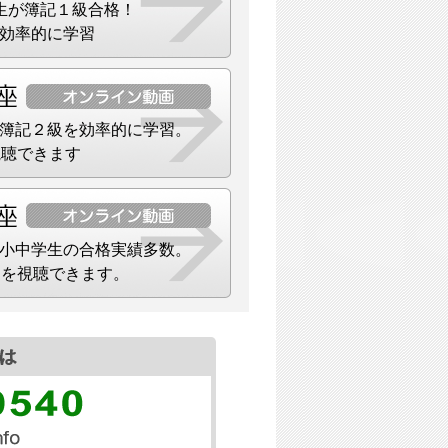
生が簿記１級合格！
効率的に学習
簿記２級を効率的に学習。
視聴できます
小中学生の合格実績多数。
）を視聴できます。