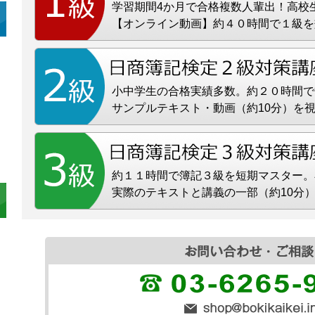
学習期間4か月で合格複数人輩出！高校
【オンライン動画】約４０時間で１級を
小中学生の合格実績多数。約２０時間で
サンプルテキスト・動画（約10分）を
約１１時間で簿記３級を短期マスター。
実際のテキストと講義の一部（約10分