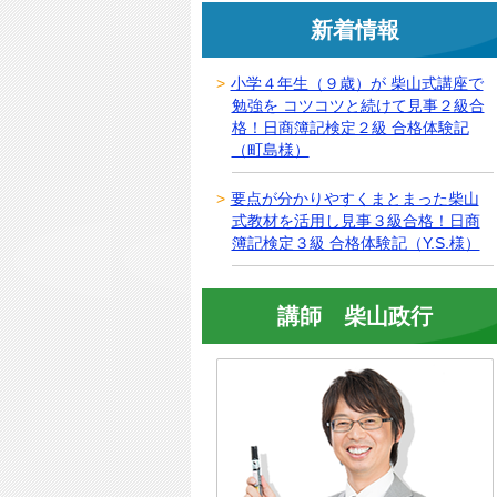
新着情報
小学４年生（９歳）が 柴山式講座で
勉強を コツコツと続けて見事２級合
格！日商簿記検定２級 合格体験記
（町島様）
要点が分かりやすくまとまった柴山
式教材を活用し見事３級合格！日商
簿記検定３級 合格体験記（Y.S.様）
講師 柴山政行