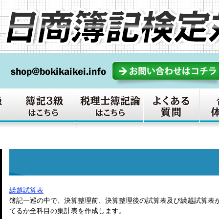
繰越試算表
簿記一巡の中で、決算整理前、決算整理後の試算表及び繰越試算表
てるか全科目の集計表を作成します。