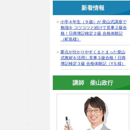
新着情報
小学４年生（９歳）が 柴山式講座で
勉強を コツコツと続けて見事２級合
格！日商簿記検定２級 合格体験記
（町島様）
要点が分かりやすくまとまった柴山
式教材を活用し見事３級合格！日商
簿記検定３級 合格体験記（Y.S.様）
講師 柴山政行