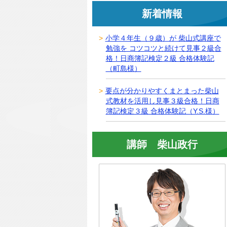
新着情報
小学４年生（９歳）が 柴山式講座で
勉強を コツコツと続けて見事２級合
格！日商簿記検定２級 合格体験記
（町島様）
要点が分かりやすくまとまった柴山
式教材を活用し見事３級合格！日商
簿記検定３級 合格体験記（Y.S.様）
講師 柴山政行