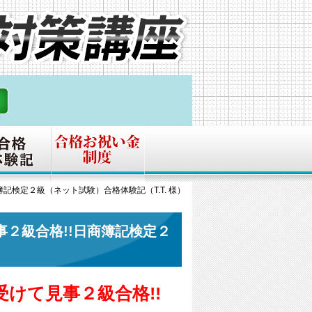
記検定２級（ネット試験）合格体験記（T.T. 様）
２級合格!!日商簿記検定２
けて見事２級合格!!