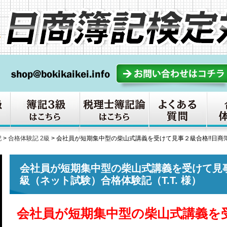
記
>
合格体験記 2級
>
会社員が短期集中型の柴山式講義を受けて見事２級合格!!日商簿
会社員が短期集中型の柴山式講義を受けて見事
級（ネット試験）合格体験記（T.T. 様）
会社員が短期集中型の柴山式講義を受