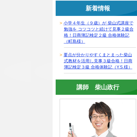
新着情報
小学４年生（９歳）が 柴山式講座で
勉強を コツコツと続けて見事２級合
格！日商簿記検定２級 合格体験記
（町島様）
要点が分かりやすくまとまった柴山
式教材を活用し見事３級合格！日商
簿記検定３級 合格体験記（Y.S.様）
講師 柴山政行