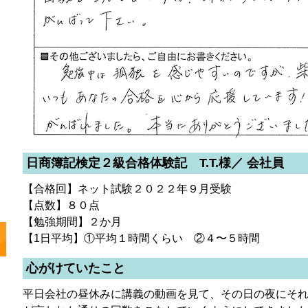
日商簿記検定２級合格体験記 T.T.様／ 会社員
【合格回】ネット試験２０２２年９月受験
【点数】８０点
【勉強期間】２か月
【1日平均】①平均１時間くらい ②４〜５時間
心がけていたこと
平日会社の昼休みに講義の動画を見て、その日の夜にそ