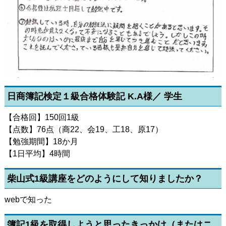
日商簿記検定１級合格体験記 K.A様／ 学生
【合格回】150回1級
【点数】76点（商22、会19、工18、原17）
【勉強期間】18か月
【1日平均】4時間
柴山式1級講座をどのようにして知りましたか？
webで知った
簿記1級を取得しようと思ったきっかけ（またはニ