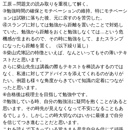
工原→問題文の読み取りを重視して解く。
③勉強時間の確保とモチベーションの維持。特にモチベーシ
ョンは試験に落ちた後、元に戻すのを苦労した。
④スランプに対しては勉強から距離を置いたことで対処し
ていた。勉強から距離をおくと勉強しなくては…という危
機感が生まれるので、その時に勉強をして、またスランプ
になったら距離を置く。（以下繰り返し）
⑤柴山式簿記の特徴といえば、なんといってもその薄いテキ
ストだと思います。
さらに柴山先生は講義の際もテキストを棒読みするのでは
なく、私達に対してアドバイスを添えてくれるのがありが
たい。例題も様々な角度からきていて知識の定着につなが
ったと思います。
⑥合格後は税理士を目指して勉強中です。
⑦勉強している時、自分の勉強法に疑問を抱くことがあると
思います。その時先が見えなくなって不安になることもあ
るでしょう。しかしこの時大切なのはいかに最後まで自分
を信じてつき進むことだと思います。
これを読んで下さっている皆さまも是非自分を信じて頑張