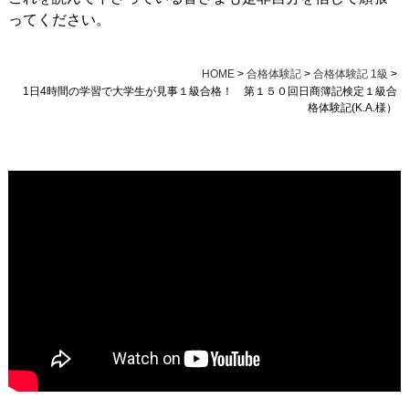
ってください。
HOME
>
合格体験記
>
合格体験記 1級
>
1日4時間の学習で大学生が見事１級合格！ 第１５０回日商簿記検定１級合
格体験記(K.A.様）