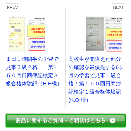
PREV
NEXT
１日１時間半の学習で
高校生が間違えた部分
見事３級合格！ 第１
の確認を最優先する6ヶ
５０回日商簿記検定３
月の学習で見事１級合
級合格体験記（H.H様）
格！第１５０回日商簿
記検定１級合格体験記
(K.O.様）