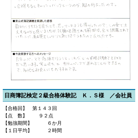
日商簿記検定２級合格体験記 Ｋ．Ｓ様 ／会社員
【合格回】 第１４３回
【点 数】 ９２点
【勉強期間】 ６か月
【１日平均】 ２時間