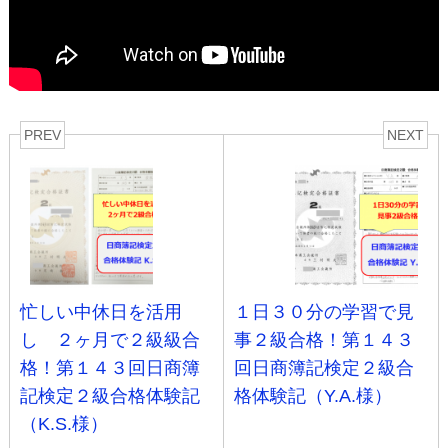
PREV
NEXT
忙しい中休日を活用
１日３０分の学習で見
し ２ヶ月で２級級合
事２級合格！第１４３
格！第１４３回日商簿
回日商簿記検定２級合
記検定２級合格体験記
格体験記（Y.A.様）
（K.S.様）