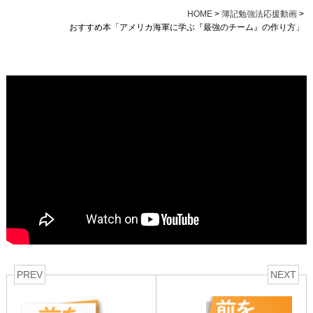
HOME
>
簿記勉強法応援動画
>
おすすめ本「アメリカ海軍に学ぶ『最強のチーム』の作り方」
PREV
NEXT