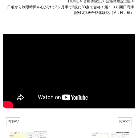
HOME
>
合格体験記
>
合格体験記 2級
>
日頃から制限時間を心がけて2ヶ月半で2級に83点で合格！第１３８回日商簿
記検定2級合格体験記（M．H．様）
PREV
NEXT