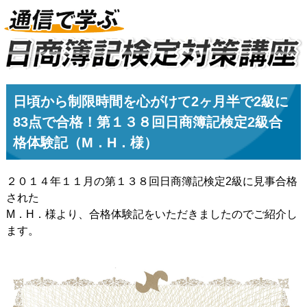
日頃から制限時間を心がけて2ヶ月半で2級に
83点で合格！第１３８回日商簿記検定2級合
格体験記（M．H．様）
２０１４年１１月の第１３８回日商簿記検定2級に見事合格
された
M．H．様より、合格体験記をいただきましたのでご紹介し
ます。