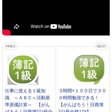
PREV
NEXT
仕事に使える１級知
３時間×１００日で３０
識 ～ＡＢＣ＝活動基
０時間勉強できる！
準原価計算～ 【がん
【がんばろう！日商簿
ばろう！日商簿記1級合
記1級合格173】