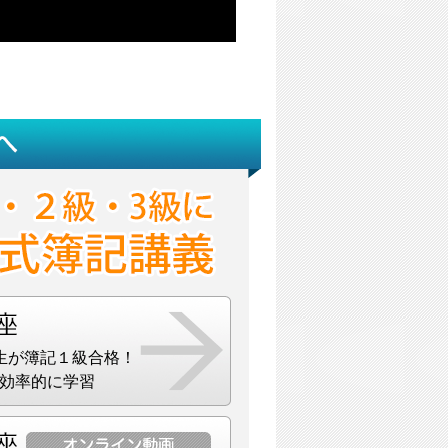
生が簿記１級合格！
効率的に学習