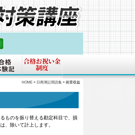
HOME
>
日商簿記用語集
>
前受収益
れるものを振り替える勘定科目で、損
らは、除いて計上します。