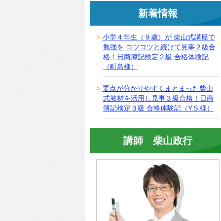
新着情報
小学４年生（９歳）が 柴山式講座で
勉強を コツコツと続けて見事２級合
格！日商簿記検定２級 合格体験記
（町島様）
要点が分かりやすくまとまった柴山
式教材を活用し見事３級合格！日商
簿記検定３級 合格体験記（Y.S.様）
講師 柴山政行