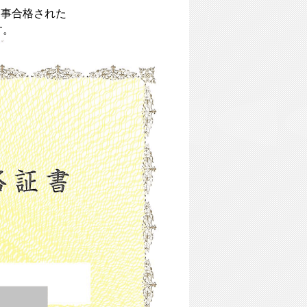
見事合格された
す。