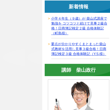
新着情報
小学４年生（９歳）が 柴山式講座で
勉強を コツコツと続けて見事２級合
格！日商簿記検定２級 合格体験記
（町島様）
要点が分かりやすくまとまった柴山
式教材を活用し見事３級合格！日商
簿記検定３級 合格体験記（Y.S.様）
講師 柴山政行