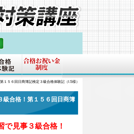
第１５６回日商簿記検定３級合格体験記（I.S様）
３級合格！第１５６回日商簿
習で見事３級合格！