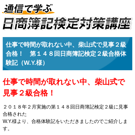
仕事で時間が取れない中、柴山式で見事２級
合格！ 第１４８回日商簿記検定２級合格体
験記（W.Y.様）
仕事で時間が取れない中、柴山式で
見事２級合格！
２０１８年２月実施の第１４８回日商簿記検定２級に見事
合格された
W.Y.様より、合格体験記をいただきましたのでご紹介しま
す。