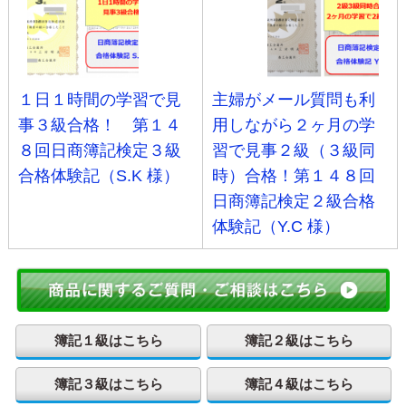
１日１時間の学習で見
主婦がメール質問も利
事３級合格！ 第１４
用しながら２ヶ月の学
８回日商簿記検定３級
習で見事２級（３級同
合格体験記（S.K 様）
時）合格！第１４８回
日商簿記検定２級合格
体験記（Y.C 様）
簿記１級はこちら
簿記２級はこちら
簿記３級はこちら
簿記４級はこちら