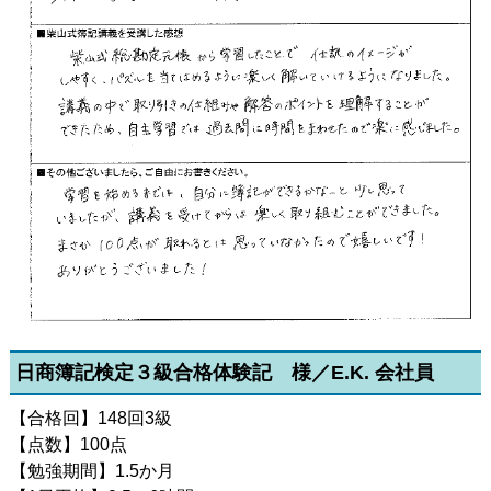
日商簿記検定３級合格体験記 様／E.K. 会社員
【合格回】148回3級
【点数】100点
【勉強期間】1.5か月