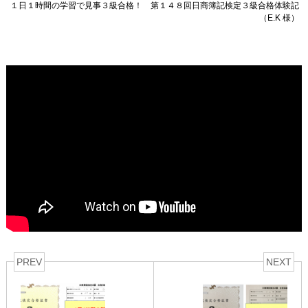
１日１時間の学習で見事３級合格！ 第１４８回日商簿記検定３級合格体験記
（E.K 様）
PREV
NEXT