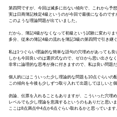
第四問ですが、今回は滅多に出ない傾向で、これから予
実は日商簿記検定4級というのが今回で最後になるのです
このような理論問題が出ていました。
だから、簿記4級がなくなって初級という試験に変わりま
多分、従来の簿記4級の流れを簿記3級の第四問で引き継
私は1つぐらい理論的な簡単な語句の穴埋めがあっても良
しかも今回良いのは選択式なので、ゼロから思い出さな
非常に論理的な思考が身に付きますので、私は良い問題
個人的にはこういった少し理論的な問題も10点ぐらいの
この傾向を今後も少しずつ取り入れて出題してほしいと
勿論、伝票を入れることもありますが、こういった穴埋
レベルでも少し理論を意識するというのもありだと思い
ここは8点満点中4点か6点ぐらい取れるかと思っています