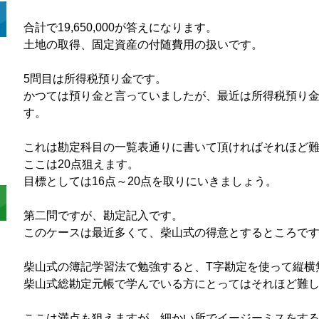
合計で19,650,000が答えになります。
土地の取得、固定資産の付随費用の扱いです。
5問目は所得税預り金です。
かつては預り金と言っていましたが、最近は所得税預り
す。
これは勘定科目の一覧表通りに書いて頂ければそれほど
ここは20点狙えます。
目標としては16点～20点を取りにいきましょう。
第二問ですが、勘定記入です。
このケースは最近多くて、柴山式の得意とするところで
柴山式の簿記学習法で勉強すると、T字勘定を使って縦横
柴山式総勘定元帳で学んでいる方にとってはそれほど難
ここは満点も狙えますが、細かい所でイージーミスをする