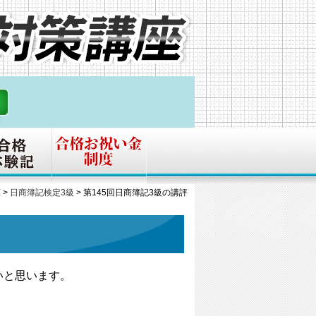
E
>
日商簿記検定3級
>
第145回日商簿記3級の講評
いと思います。