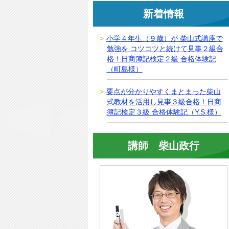
新着情報
小学４年生（９歳）が 柴山式講座で
勉強を コツコツと続けて見事２級合
格！日商簿記検定２級 合格体験記
（町島様）
要点が分かりやすくまとまった柴山
式教材を活用し見事３級合格！日商
簿記検定３級 合格体験記（Y.S.様）
講師 柴山政行