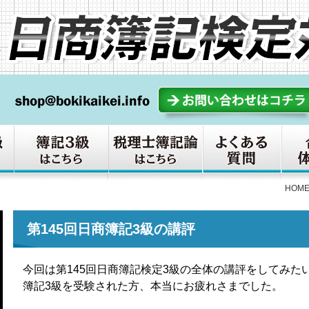
HOM
第145回日商簿記3級の講評
今回は第145回日商簿記検定3級の全体の講評をしてみた
簿記3級を受験された方、本当にお疲れさまでした。