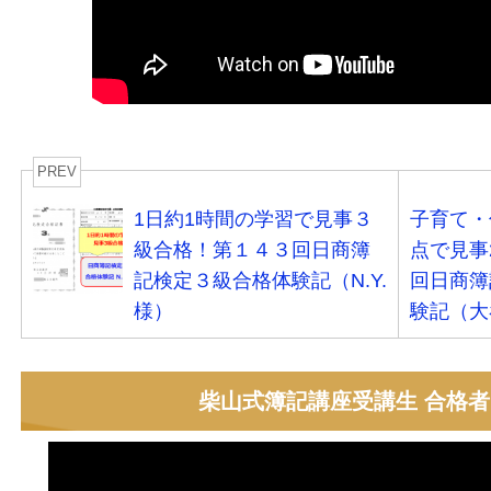
PREV
1日約1時間の学習で見事３
子育て・
級合格！第１４３回日商簿
点で見事
記検定３級合格体験記（N.Y.
回日商簿
様）
験記（大
柴山式簿記講座受講生 合格