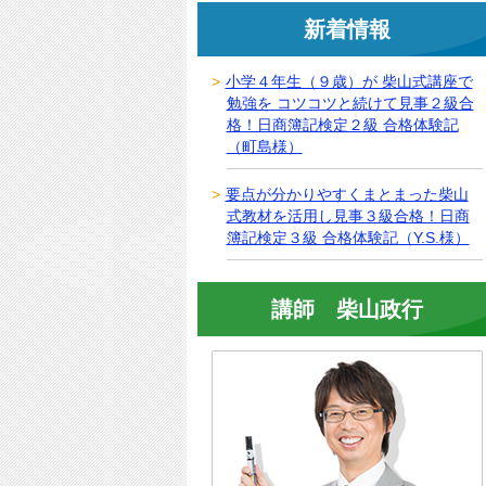
新着情報
小学４年生（９歳）が 柴山式講座で
勉強を コツコツと続けて見事２級合
格！日商簿記検定２級 合格体験記
（町島様）
要点が分かりやすくまとまった柴山
式教材を活用し見事３級合格！日商
簿記検定３級 合格体験記（Y.S.様）
講師 柴山政行