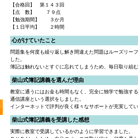
【合格回】 第１４３回
【点 数】 ７９点
【勉強期間】 ３か月
【１日平均】 ２時間
心がけていたこと
問題集を何度も繰り返し解き間違えた問題はルーズリー
した。
簿記は触れないとすぐに忘れてしまうため、毎日取り組
柴山式簿記講義を選んだ理由
教室に通うにはお金も時間もなく、完全に独学で勉強す
通信講座という選択をしました。
インターネットで評判が良く様々なサポートが充実して
柴山式簿記講義を受講した感想
実際に教室で受講しているかのように学習できました。