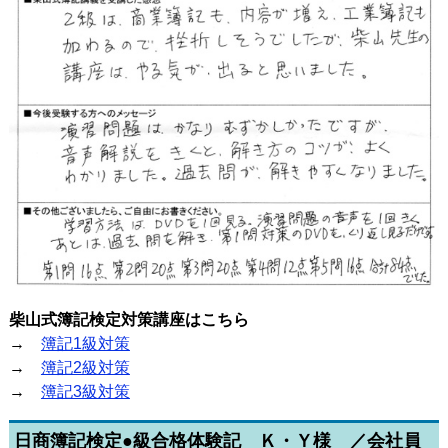
柴山式簿記検定対策講座はこちら
→
簿記1級対策
→
簿記2級対策
→
簿記3級対策
日商簿記検定●級合格体験記 Ｋ・Ｙ様 ／会社員