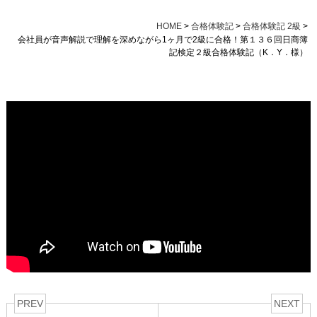
HOME
>
合格体験記
>
合格体験記 2級
>
会社員が音声解説で理解を深めながら1ヶ月で2級に合格！第１３６回日商簿
記検定２級合格体験記（K．Y．様）
PREV
NEXT