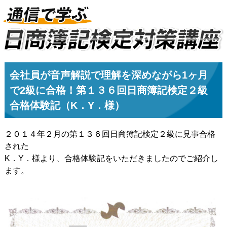
会社員が音声解説で理解を深めながら1ヶ月
で2級に合格！第１３６回日商簿記検定２級
合格体験記（K．Y．様）
２０１４年２月の第１３６回日商簿記検定２級に見事合格
された
K．Y．様より、合格体験記をいただきましたのでご紹介し
ます。