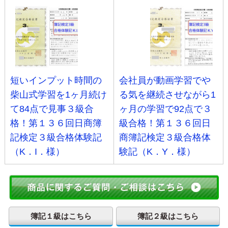
短いインプット時間の
会社員が動画学習でや
柴山式学習を1ヶ月続け
る気を継続させながら1
て84点で見事３級合
ヶ月の学習で92点で３
格！第１３６回日商簿
級合格！第１３６回日
記検定３級合格体験記
商簿記検定３級合格体
（K．I．様）
験記（K．Y．様）
簿記１級はこちら
簿記２級はこちら