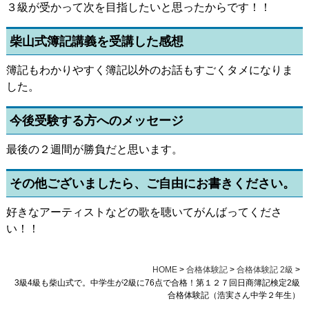
３級が受かって次を目指したいと思ったからです！！
柴山式簿記講義を受講した感想
簿記もわかりやすく簿記以外のお話もすごくタメになりま
した。
今後受験する方へのメッセージ
最後の２週間が勝負だと思います。
その他ございましたら、ご自由にお書きください。
好きなアーティストなどの歌を聴いてがんばってくださ
い！！
HOME
>
合格体験記
>
合格体験記 2級
>
3級4級も柴山式で。中学生が2級に76点で合格！第１２７回日商簿記検定2級
合格体験記（浩実さん中学２年生）