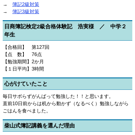
→
簿記2級対策
→
簿記3級対策
日商簿記検定2級合格体験記 浩実様 ／ 中学２
年生
【合格回】 第127回
【点 数】 76点
【勉強期間】2か月
【１日平均】3時間
心がけていたこと
毎日サボらずがんばって勉強した！！と思います。
直前10日前からは机から動かず（なるべく）勉強しながら
ごはんを食べました。
柴山式簿記講義を選んだ理由