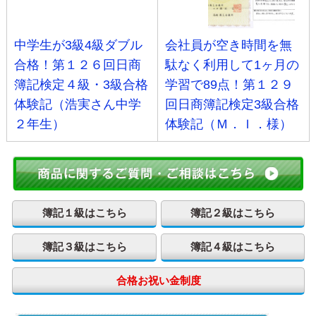
中学生が3級4級ダブル
会社員が空き時間を無
合格！第１２６回日商
駄なく利用して1ヶ月の
簿記検定４級・3級合格
学習で89点！第１２９
体験記（浩実さん中学
回日商簿記検定3級合格
２年生）
体験記（Ｍ．Ｉ．様）
簿記１級はこちら
簿記２級はこちら
簿記３級はこちら
簿記４級はこちら
合格お祝い金制度