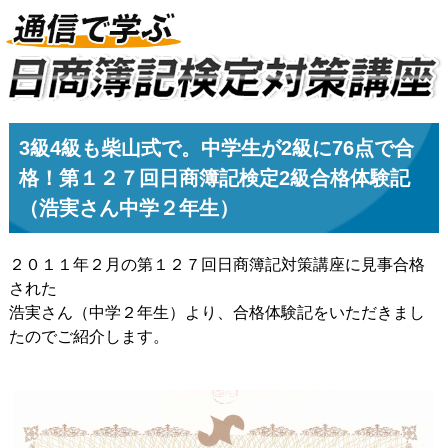
3級4級も柴山式で。中学生が2級に76点で合
格！第１２７回日商簿記検定2級合格体験記
（浩実さん中学２年生）
２０１１年２月の第１２７回日商簿記対策講座に見事合格
された
浩実さん（中学２年生）より、合格体験記をいただきまし
たのでご紹介します。